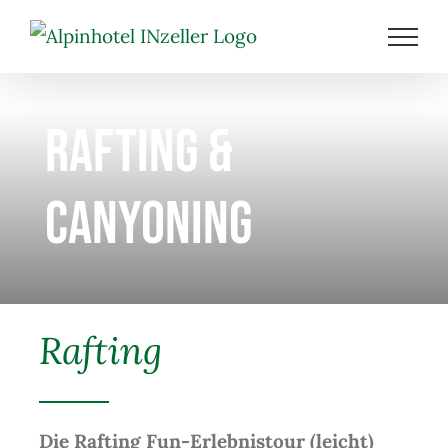
Zum
Inhalt
springen
Rafting &
Canyoning
Rafting
Die Rafting Fun-Erlebnistour (leicht)